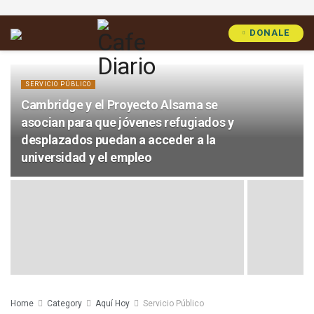
DONALE
SERVICIO PÚBLICO
Cambridge y el Proyecto Alsama se
asocian para que jóvenes refugiados y
desplazados puedan a acceder a la
universidad y el empleo
Home
Category
Aquí Hoy
Servicio Público