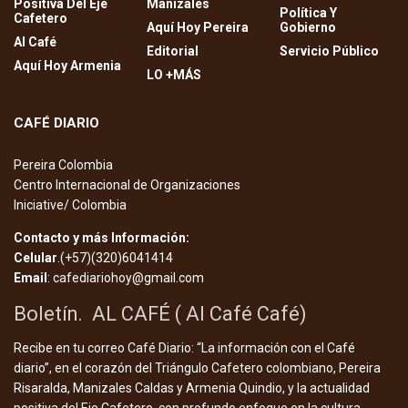
Positiva Del Eje
Manizales
Política Y
Cafetero
Aquí Hoy Pereira
Gobierno
Al Café
Editorial
Servicio Público
Aquí Hoy Armenia
LO +MÁS
CAFÉ DIARIO
Pereira Colombia
Centro Internacional de Organizaciones
Iniciative/ Colombia
Contacto y más Información:
Celular
.(+57)(320)6041414
Email
: cafediariohoy@gmail.com
Boletín. AL CAFÉ ( Al Café Café)
Recibe en tu correo Café Diario: “La información con el Café
diario”, en el corazón del Triángulo Cafetero colombiano, Pereira
Risaralda, Manizales Caldas y Armenia Quindio, y la actualidad